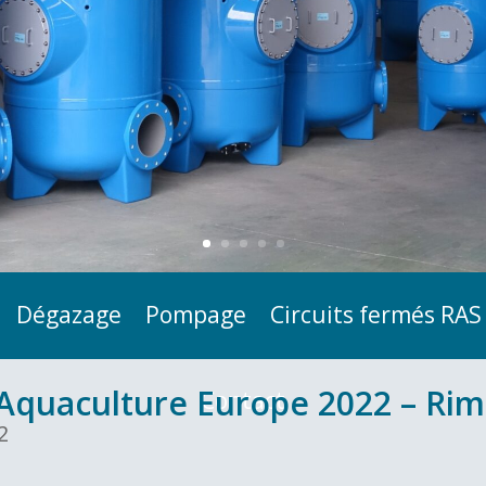
Dégazage
Pompage
Circuits fermés RAS
Aquaculture Europe 2022 – Rimin
Contact
2